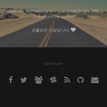
Statically typed programming language for the JVM,
Android and the browser
코틀린은 사랑입니다
Get in touch